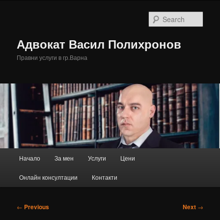
Skip
to
Sear
primary
content
Адвокат Васил Полихронов
Правни услуги в гр.Варна
Main
Начало
За мен
Услуги
Цени
menu
Онлайн консултации
Контакти
Post
←
Previous
Next
→
navigation