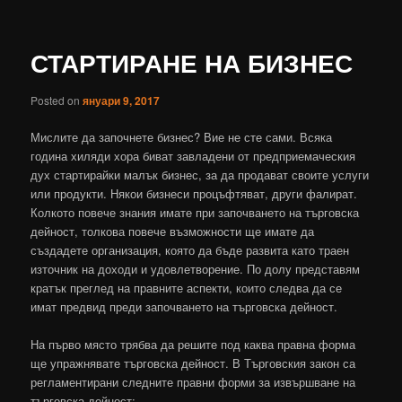
СТАРТИРАНЕ НА БИЗНЕС
Posted on
януари 9, 2017
Мислите да започнете бизнес? Вие не сте сами. Всяка
година хиляди хора биват завладени от предприемаческия
дух стартирайки малък бизнес, за да продават своите услуги
или продукти. Някои бизнеси процъфтяват, други фалират.
Колкото повече знания имате при започването на търговска
дейност, толкова повече възможности ще имате да
създадете организация, която да бъде развита като траен
източник на доходи и удовлетворение. По долу представям
кратък преглед на правните аспекти, които следва да се
имат предвид преди започването на търговска дейност.
На първо място трябва да решите под каква правна форма
ще упражнявате търговска дейност. В Търговския закон са
регламентирани следните правни форми за извършване на
търговска дейност: