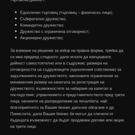
Едноличен търговец (търговец – физическо лице);
Събирателно дружество;
Командитно дружество;
Дружество с ограничена отговорност;
Акционерно дружество;
За вземане на решение за избор на правна форма, трябва да
се има предвид следното: дали искате да извършвате
дейност самостоятелно или в съдружие; размера на
отговорността на съдружниците (едноличния собственик) за
задълженията на дружеството; законовите ограничения за
минималния размер на капитала за регистрация на
дружеството; възможностите за набиране на капитал в
последствие; управлението и представителството пред трети
лица; начините на разпределение на печалбата; най-
благоприятното за Вашия бизнес данъчно облагане и др.
Помислете, дали Вашия бизнес би могъл да спечели от
бъдещата възможност да бъдат продавани дялове или акции
на трети лица.