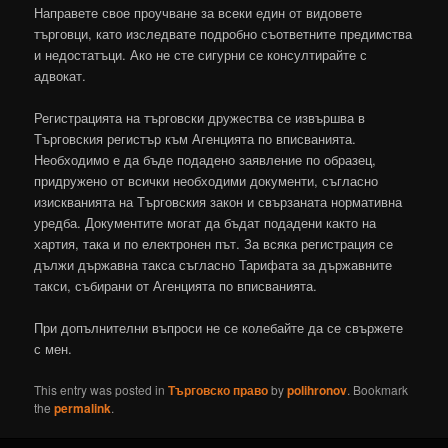
Направете свое проучване за всеки един от видовете
търговци, като изследвате подробно съответните предимства
и недостатъци. Ако не сте сигурни се консултирайте с
адвокат.
Регистрацията на търговски дружества се извършва в
Търговския регистър към Агенцията по вписванията.
Необходимо е да бъде подадено заявление по образец,
придружено от всички необходими документи, съгласно
изискванията на Търговския закон и свързаната нормативна
уредба. Документите могат да бъдат подадени както на
хартия, така и по електронен път. За всяка регистрация се
дължи държавна такса съгласно Тарифата за държавните
такси, събирани от Агенцията по вписванията.
При допълнителни въпроси не се колебайте да се свържете
с мен.
This entry was posted in
Търговско право
by
polihronov
. Bookmark
the
permalink
.